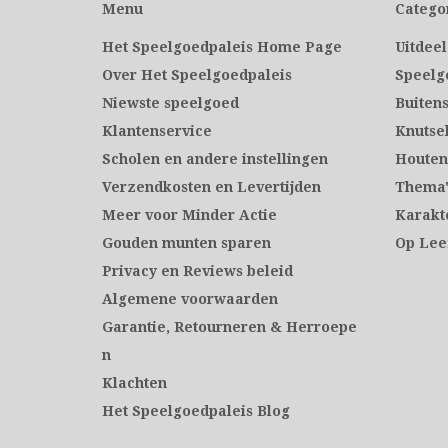
Menu
Catego
Het Speelgoedpaleis Home Page
Uitdee
Over Het Speelgoedpaleis
Speelg
Niewste speelgoed
Buiten
Klantenservice
Knutse
Scholen en andere instellingen
Houten
Verzendkosten en Levertijden
Thema'
Meer voor Minder Actie
Karakt
Gouden munten sparen
Op Leef
Privacy en Reviews beleid
Algemene voorwaarden
Garantie, Retourneren & Herroepe
n
Klachten
Het Speelgoedpaleis Blog