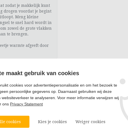
at zodat je makkelijk kunt
ig drogen voordat je begint
uitloopt. Meng kleine
ngsel te snel hard wordt in
 om zowel de grote vlakken
 aan te brengen.
beetje warmte afgeeft door
te maakt gebruik van cookies
orn en een zeemeermin
uikt cookies voor advertentiepersonalisatie en om het bezoek te
len voor de afwerking
geen persoonlijke gegevens op. Daarnaast gebruiken wij deze
 vier figuren
websiteverkeer te analyseren. Voor meer informatie verwijzen wij
biele ondergrond
ie centraal staan
ar ons
Privacy Statement
lle cookies
Kies je cookies
Weiger cookies