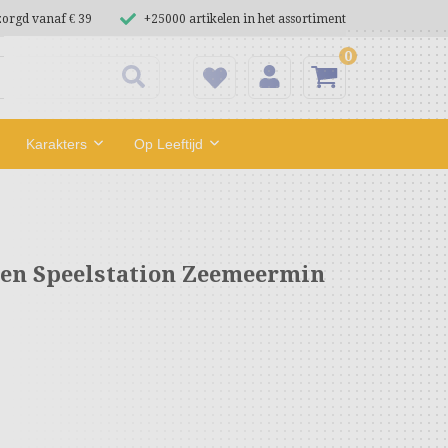
zorgd vanaf € 39
+25000 artikelen in het assortiment
0
Karakters
Op Leeftijd
ren Speelstation Zeemeermin