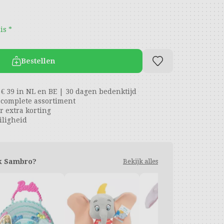
is *
Bestellen
 € 39 in NL en BE | 30 dagen bedenktijd
t complete assortiment
 extra korting
iligheid
k Sambro?
Bekijk alles