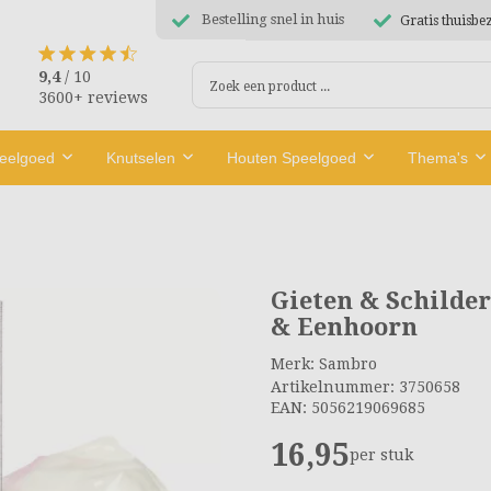
Bestelling snel in huis
Gratis thuisbe
9,4
/ 10
3600+ reviews
peelgoed
Knutselen
Houten Speelgoed
Thema's
Gieten & Schilde
& Eenhoorn
Merk: Sambro
Artikelnummer: 3750658
EAN: 5056219069685
16,95
per stuk