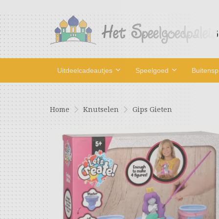
Uitdeelcadeautjes
Speelgoed
Buitens
Home
Knutselen
Gips Gieten