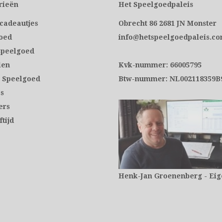
rieën
Het Speelgoedpaleis
lcadeautjes
Obrecht 86 2681 JN Monster
oed
info@hetspeelgoedpaleis.c
speelgoed
len
Kvk-nummer: 66005795
 Speelgoed
Btw-nummer: NL002118359B
s
ers
tijd
Henk-Jan Groenenberg - Ei