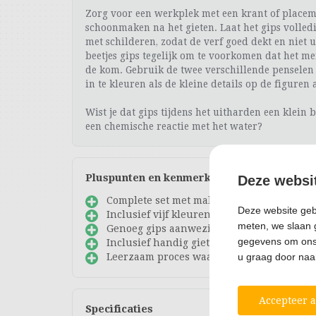
Zorg voor een werkplek met een krant of placem
schoonmaken na het gieten. Laat het gips volled
met schilderen, zodat de verf goed dekt en niet 
beetjes gips tegelijk om te voorkomen dat het me
de kom. Gebruik de twee verschillende penselen
in te kleuren als de kleine details op de figuren
Wist je dat gips tijdens het uitharden een klein 
een chemische reactie met het water?
Pluspunten en kenmerken
Deze websi
Complete set met mallen voor een eenho
Deze website gebr
Inclusief vijf kleuren verf en twee pense
meten, we slaan 
Genoeg gips aanwezig voor het maken van
gegevens om ons 
Inclusief handig gietstation voor een sta
Leerzaam proces waarbij geduld en precis
u graag door na
Accepteer a
Specificaties