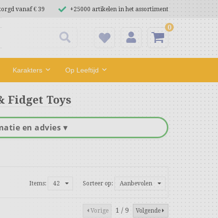
zorgd vanaf € 39
+25000 artikelen in het assortiment
0
Karakters
Op Leeftijd
& Fidget Toys
matie en advies ▾
Items:
42
Sorteer op:
Aanbevolen
1 / 9
Vorige
Volgende