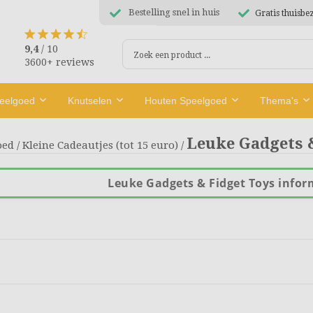
Bestelling snel in huis
Gratis thuisbe
9,4
/ 10
3600+ reviews
peelgoed
Knutselen
Houten Speelgoed
Thema's
Leuke Gadgets 
oed
/
Kleine Cadeautjes (tot 15 euro)
/
Leuke Gadgets & Fidget Toys infor