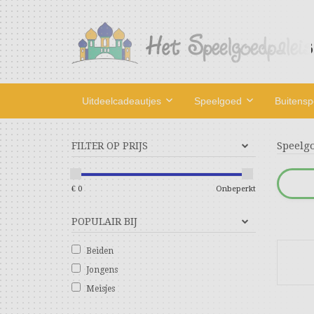
Uitdeelcadeautjes
Speelgoed
Buitens
Speelg
FILTER OP PRIJS
€
0
Onbeperkt
POPULAIR BIJ
Beiden
Jongens
Meisjes