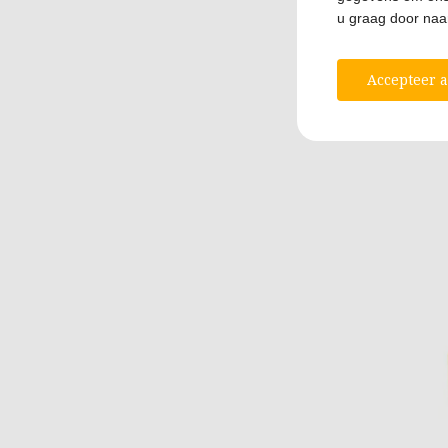
u graag door na
Accepteer a
Sque