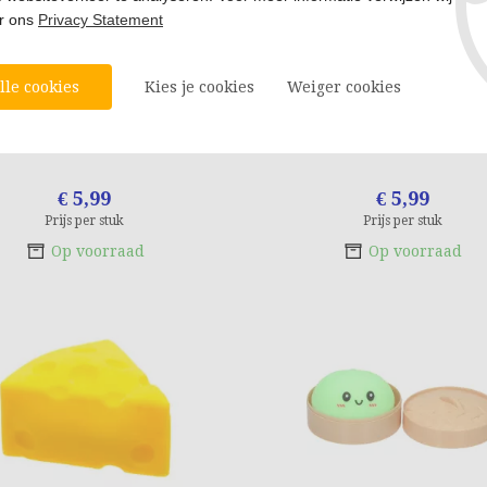
ar ons
Privacy Statement
lle cookies
Kies je cookies
Weiger cookies
eze Butter Regenboog
Squeeze Blok Kaa
€ 5,99
€ 5,99
Prijs per stuk
Prijs per stuk
Op voorraad
Op voorraad