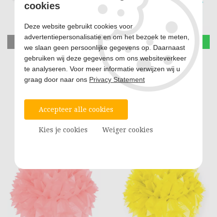
cookies
Deze website gebruikt cookies voor
advertentiepersonalisatie en om het bezoek te meten,
we slaan geen persoonlijke gegevens op. Daarnaast
gebruiken wij deze gegevens om ons websiteverkeer
Witte Pompom Slinger
Lichtblauwe Pompom
te analyseren. Voor meer informatie verwijzen wij u
graag door naar ons
Privacy Statement
€ 5,50
€ 3,50
Prijs per stuk
Prijs per stuk
Accepteer alle cookies
Op voorraad
Op voorraad
Kies je cookies
Weiger cookies