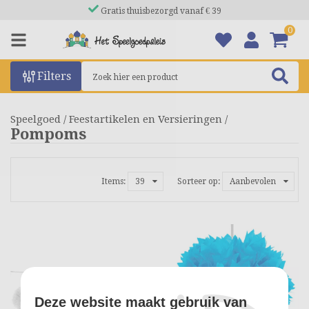
Gratis thuisbezorgd vanaf € 39
0
Filters
Speelgoed
/
Feestartikelen en Versieringen
/
Pompoms
Items:
39
Sorteer op:
Aanbevolen
Deze website maakt gebruik van