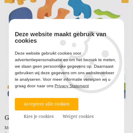
Deze website maakt gebruik van
cookies
Deze website gebruikt cookies voor
advertentiepersonalisatie en om het bezoek te meten,
we slaan geen persoonlijke gegevens op. Daarnaast
gebruiken wij deze gegevens om ons websiteverkeer
te analyseren. Voor meer informatie verwijzen wij u
graag door naar ons
Privacy Statement
Accepteer alle cookies
Goki Houten Noach's Ark
Kies je cookies
Weiger cookies
Merk: Goki